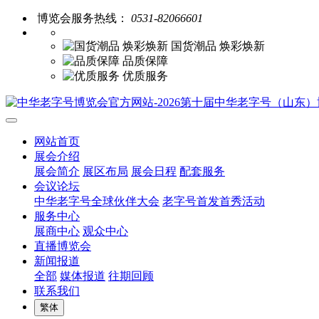
博览会服务热线：
0531-82066601
国货潮品 焕彩焕新
品质保障
优质服务
网站首页
展会介绍
展会简介
展区布局
展会日程
配套服务
会议论坛
中华老字号全球伙伴大会
老字号首发首秀活动
服务中心
展商中心
观众中心
直播博览会
新闻报道
全部
媒体报道
往期回顾
联系我们
繁体