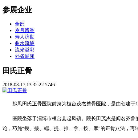
参展企业
全部
岁月留香
寿人济世
曲水流觞
流光溢彩
外省展团
田氏正骨
2018-08-17 13:32:22
5746
起凤田氏正骨医院前身为桓台茂杰整骨医院，是由创建于1
医院坐落于淄博市桓台县起凤镇。院长田茂杰是闻名齐鲁
论，巧施“摸、接、端、提、推、拿、按、摩”的正骨八法，