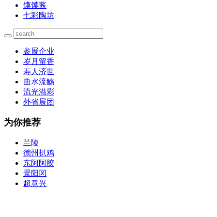
馍馍酱
七彩陶坊
参展企业
岁月留香
寿人济世
曲水流觞
流光溢彩
外省展团
为你推荐
兰陵
德州扒鸡
东阿阿胶
景阳冈
超意兴