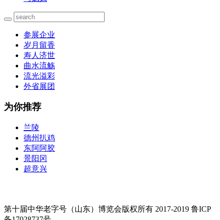
参展企业
岁月留香
寿人济世
曲水流觞
流光溢彩
外省展团
为你推荐
兰陵
德州扒鸡
东阿阿胶
景阳冈
超意兴
第十届中华老字号（山东）博览会版权所有 2017-2019 鲁ICP
备17028737号