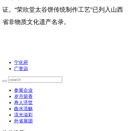
证。“荣欣堂太谷饼传统制作工艺”已列入山西
省非物质文化遗产名录。
宁化府
广誉远
参展企业
岁月留香
寿人济世
曲水流觞
流光溢彩
外省展团