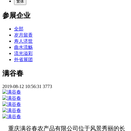
繁体
参展企业
全部
岁月留香
寿人济世
曲水流觞
流光溢彩
外省展团
满谷春
2019-08-12 10:56:31
3773
重庆满谷春农产品有限公司位于风景秀丽的长