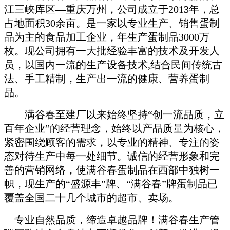
江三峡库区—重庆万州，公司成立于
2013
年，总
占地面积
30
余亩。是一家以专业生产、销售蛋制
品为主的食品加工企业，年生产蛋制品
3000
万
枚。现公司拥有一大批经验丰富的技术及开发人
员，以国内一流的生产设备技术
,
结合民间传统古
法、手工精制，生产出一流的健康、营养蛋制
品。
满谷春至建厂以来始终坚持“创一流品质，立
百年企业”的经营理念，始终以产品质量为核心，
紧密围绕顾客的需求，以专业的精神、专注的姿
态对待生产中每一处细节。诚信的经营形象和完
善的营销网络，使满谷春蛋制品在西部中独树一
帜，现生产的“盛源丰”牌、“满谷春”牌蛋制品已
覆盖全国二十几个城市的超市、卖场。
专业自然品质，缔造卓越品牌！满谷春生产管