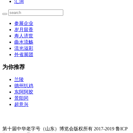
汇润
参展企业
岁月留香
寿人济世
曲水流觞
流光溢彩
外省展团
为你推荐
兰陵
德州扒鸡
东阿阿胶
景阳冈
超意兴
第十届中华老字号（山东）博览会版权所有 2017-2019 鲁ICP