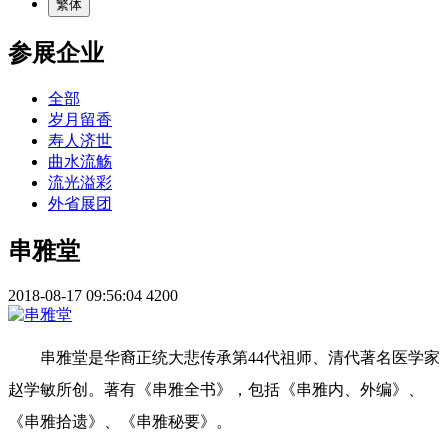
繁体
参展企业
全部
岁月留香
寿人济世
曲水流觞
流光溢彩
外省展团
串雅堂
2018-08-17 09:56:04
4200
串雅堂是华裔正统大悲传承第44代祖师、清代著名医学家
赵学敏所创。著有《串雅全书》，包括《串雅内、外编》、
《串雅拾遗》、《串雅秘要》。