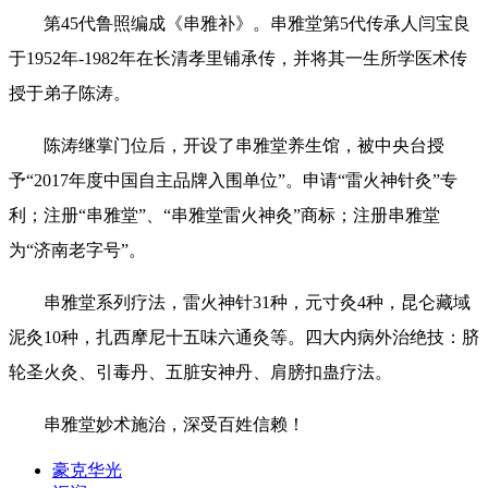
第45代鲁照编成《串雅补》。串雅堂第5代传承人闫宝良
于1952年-1982年在长清孝里铺承传，并将其一生所学医术传
授于弟子陈涛。
陈涛继掌门位后，开设了串雅堂养生馆，被中央台授
予“2017年度中国自主品牌入围单位”。申请“雷火神针灸”专
利；注册“串雅堂”、“串雅堂雷火神灸”商标；注册串雅堂
为“济南老字号”。
串雅堂系列疗法，雷火神针31种，元寸灸4种，昆仑藏域
泥灸10种，扎西摩尼十五味六通灸等。四大内病外治绝技：脐
轮圣火灸、引毒丹、五脏安神丹、肩膀扣蛊疗法。
串雅堂妙术施治，深受百姓信赖！
豪克华光