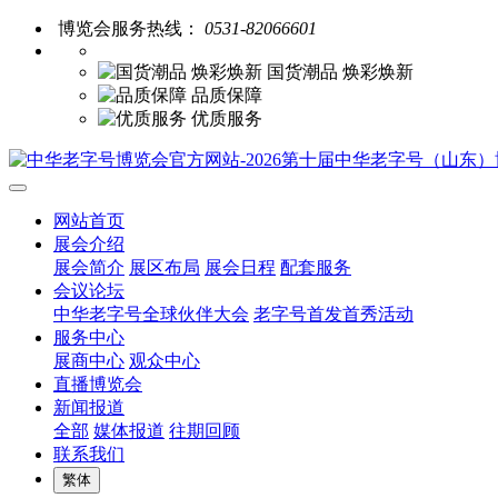
博览会服务热线：
0531-82066601
国货潮品 焕彩焕新
品质保障
优质服务
网站首页
展会介绍
展会简介
展区布局
展会日程
配套服务
会议论坛
中华老字号全球伙伴大会
老字号首发首秀活动
服务中心
展商中心
观众中心
直播博览会
新闻报道
全部
媒体报道
往期回顾
联系我们
繁体