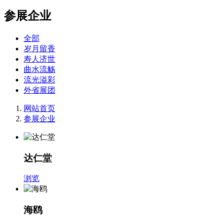
参展企业
全部
岁月留香
寿人济世
曲水流觞
流光溢彩
外省展团
网站首页
参展企业
达仁堂
浏览
海鸥